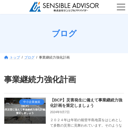
コ
ナ
ン
ビ
テ
ゲ
ン
ー
ツ
シ
へ
ョ
ブログ
ス
ン
キ
に
ッ
移
プ
動
トップ
ブログ
事業継続力強化計画
事業継続力強化計画
【BCP】災害発生に備えて事業継続力強
中小企業施策
化計画を策定しましょう
2024年9月7日
２０２４年は年初の能登半島地震をはじめとし
て多数の災害に見舞われています。そのような