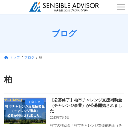
コ
ナ
ン
ビ
テ
ゲ
ン
ー
ツ
シ
へ
ョ
ブログ
ス
ン
キ
に
ッ
移
プ
動
トップ
ブログ
柏
柏
【公募終了】柏市チャレンジ支援補助金
お知らせ
（チャレンジ事業）が公募開始されまし
た
2023年7月5日
柏市の補助金「柏市チャレンジ支援補助金（チ